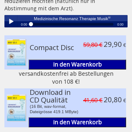
reduzieren möchten (natürlich nur in
Abstimmung mit dem Arzt).
®
Medizinische Resonanz Therapie Musik
0:00
0:00
®
Medizinische Resonanz Therapie Musik
Play /
29,90
59,80 €
€
Compact Disc
in den Warenkorb
versandkostenfrei ab Bestellungen
von 108 €!
pause
Download in
20,80
CD Qualität
41,60 €
€
(16 Bit, wav-format,
Dateigrösse 419.1 MByte)
in den Warenkorb