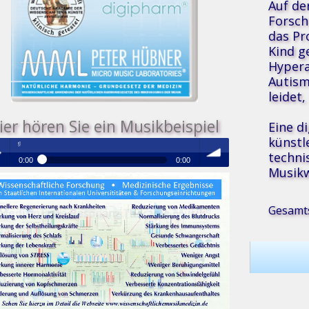
Auf de
Forsch
das Pr
Kind g
Hypera
Autism
leidet
ier hören Sie ein Musikbeispiel
Eine d
künstl
Medizinische Resonanz Therapie Mus
techni
0:00
0:00
Musikw
®
Medizinische Resonanz Therapie Musik
 /
volume
Gesamts
se