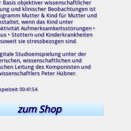
r Basis objektiver wissenschaftlicher
ung und klinischer Beobachtungen ist
ogramm Mutter & Kind für Mutter und
estaltet, wenn das Kind unter
ktivität Aufmerksamkeitsstörungen •
us • Stottern und Kinderkrankheiten
, soweit sie stressbezogen sind.
igitale Studioeinspielung unter der
erischen, wissenschaftlichen und
®
ik
schen Leitung des Komponisten und
issenschaftlers Peter Hübner.
pielzeit: 00:41:54
zum Shop