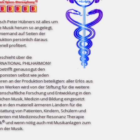
ch Peter Hübners ist alles um
e Musik herum so angelegt,
niemand auf Seiten der
uktion persönlich daraus
iell profitiert.
eschieht über die
ERNATIONAL PHILHARMONY
etrifft ge­nau­so­gut den
onisten selbst wie jeden
ren an der Produktion beteiligten: aller Erlös aus
en Werken wird von der Stiftung für die weitere
enschaftliche Forschung und Entwicklung in den
ichen Musik, Medizin und Bildung eingesetzt
e in den materiell ärmeren Ländern für die
tattung von Patienten, Kindern, Schülern und
enten mit Medizinischer Resonanz Therapie
®
k
und wenn nötig auch mit Musikanlagen zum
n der Musik.