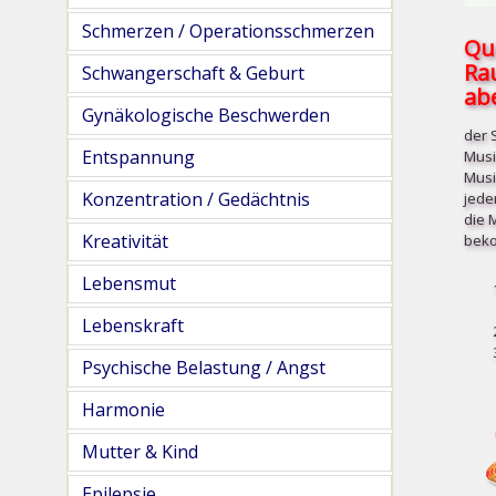
Schmerzen / Operationsschmerzen
Qu
Ra
Schwangerschaft & Geburt
abe
Gynäkologische Beschwerden
der 
Entspannung
Musi
Musi
Konzentration / Gedächtnis
jede
die 
Kreativität
beko
Lebensmut
Lebenskraft
Psychische Belastung / Angst
Harmonie
Mutter & Kind
Epilepsie