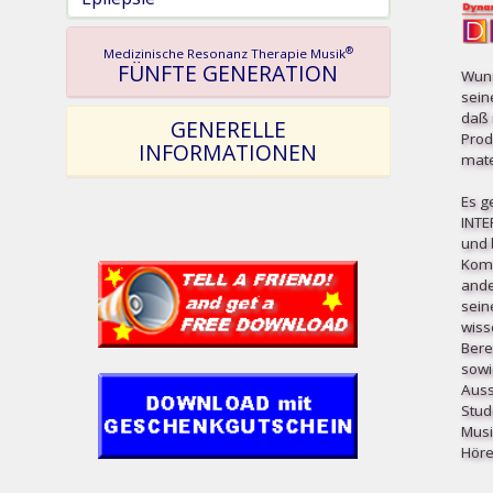
®
Medizinische Resonanz Therapie Musik
FÜNFTE GENERATION
Wuns
sein
daß 
GENERELLE
Prod
INFORMATIONEN
mater
Es g
INT
und b
Komp
ande
sein
wiss
Bere
sowi
Auss
Stud
Musi
Höre