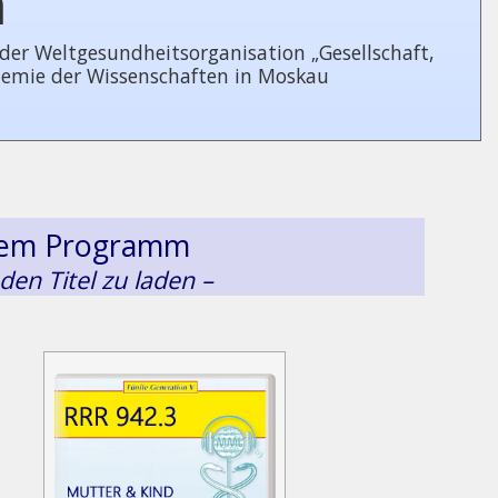
n
 Welt­ge­sund­heits­or­ga­ni­sa­tion „Gesellschaft,
demie der Wissenschaften in Moskau
esem Programm
 den Titel zu laden –