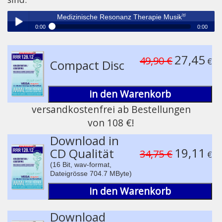
®
Medizinische Resonanz Therapie Musik
0:00
0:00
®
Medizinische Resonanz Therapie Musik
Play /
27,45
49,90 €
€
Compact Disc
in den Warenkorb
versandkostenfrei ab Bestellungen
von 108 €!
pause
Download in
19,11
CD Qualität
34,75 €
€
(16 Bit, wav-format,
Dateigrösse 704.7 MByte)
in den Warenkorb
Download