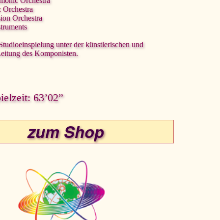
rmonic Orchestra
c Orchestra
sion Orchestra
struments
 Studioeinspielung unter der künstlerischen und
Leitung des Komponisten.
elzeit: 63’02”
zum Shop