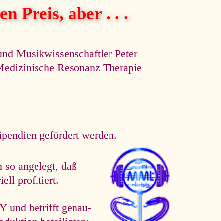
n Preis, aber . . .
und Musikwissenschaftler Peter
e Medizinische Resonanz Therapie
tipendien gefördert werden.
 so angelegt, daß
ll profitiert.
d betrifft ge­nau­