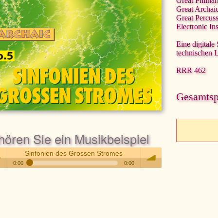
Great Philha
Great Archai
Great Percus
Electronic In
Eine digitale
technischen 
RRR 462
Gesamtspi
hören Sie ein Musikbeispiel
Sinfonien des Grossen Stromes
0:00
0:00
Sinfonien des Grossen Stromes
 /
volume