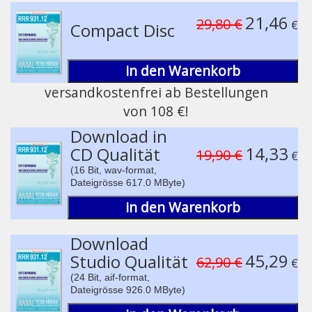
Play /
21,46
29,80 €
€
Compact Disc
in den Warenkorb
versandkostenfrei ab Bestellungen
von 108 €!
pause
Download in
14,33
CD Qualität
19,90 €
€
(16 Bit, wav-format,
Dateigrösse 617.0 MByte)
in den Warenkorb
Download
45,29
Studio Qualität
62,90 €
€
(24 Bit, aif-format,
Dateigrösse 926.0 MByte)