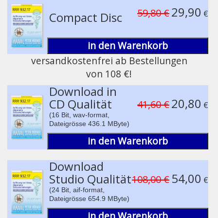
Play /
29,90
59,80 €
€
Compact Disc
in den Warenkorb
versandkostenfrei ab Bestellungen
von 108 €!
pause
Download in
20,80
CD Qualität
41,60 €
€
(16 Bit, wav-format,
Dateigrösse 436.1 MByte)
in den Warenkorb
Download
54,00
Studio Qualität
108,00 €
€
(24 Bit, aif-format,
Dateigrösse 654.9 MByte)
in den Warenkorb