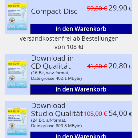
Play /
29,90
59,80 €
€
Compact Disc
in den Warenkorb
versandkostenfrei ab Bestellungen
von 108 €!
pause
Download in
20,80
CD Qualität
41,60 €
€
(16 Bit, wav-format,
Dateigrösse 402.1 MByte)
in den Warenkorb
Download
54,00
Studio Qualität
108,00 €
€
(24 Bit, aif-format,
Dateigrösse 603.8 MByte)
in den Warenkorb