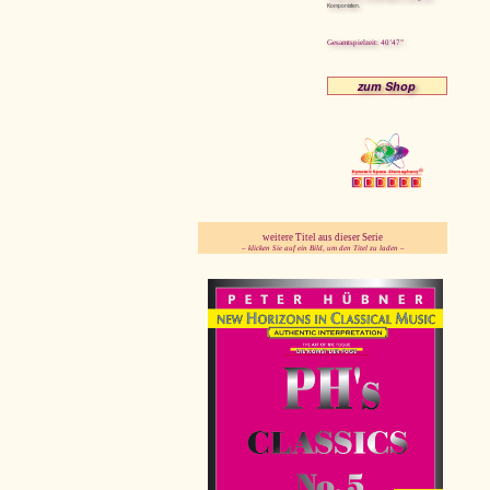
Komponisten.
Gesamtspielzeit: 40’47”
zum Shop
weitere Titel aus dieser Serie
– klicken Sie auf ein Bild, um den Titel zu laden –