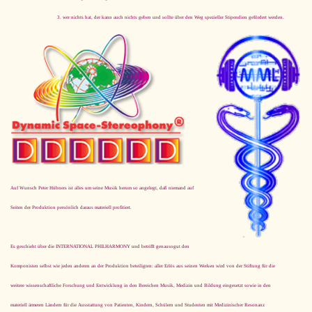
wer nichts hat, der kann auch nichts geben und sollte über den Weg spezieller Stipendien gefördert werden.
Auf Wunsch Peter Hübners ist alles um seine Musik herum so angelegt, daß niemand auf
Seiten der Produktion persönlich daraus materiell profitiert.
Es geschieht über die INTERNATIONAL PHILHARMONY und betrifft ge­nau­so­gut den
Komponisten selbst wie jeden anderen an der Produktion beteiligten: aller Erlös aus seinen Werken wird von der Stiftung für die
weitere wissenschaftliche Forschung und Entwicklung in den Bereichen Musik, Medizin und Bildung eingesetzt sowie in den
materiell ärmeren Ländern für die Ausstattung von Patienten, Kindern, Schülern und Studenten mit Medizinischer Resonanz