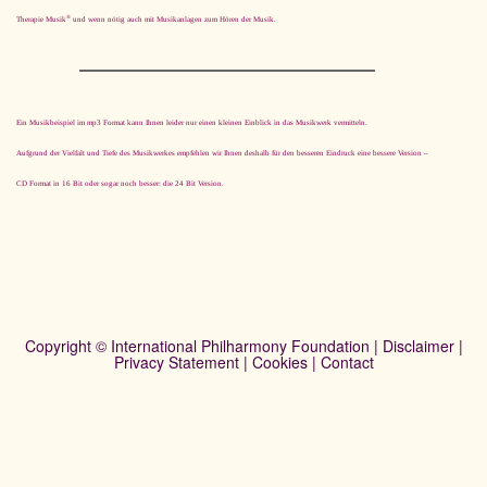
®
Therapie Musik
und wenn nötig auch mit Musikanlagen zum Hören der Musik.
Ein Musikbeispiel im mp3 Format kann Ihnen leider nur einen kleinen Einblick in das Musikwerk vermitteln.
Aufgrund der Vielfalt und Tiefe des Musikwerkes empfehlen wir Ihnen deshalb für den besseren Eindruck eine bessere Version –
CD Format in 16 Bit oder sogar noch besser: die 24 Bit Version.
Copyright © International Philharmony Foundation |
Disclaimer
|
Privacy Statement
|
Cookies
|
Contact