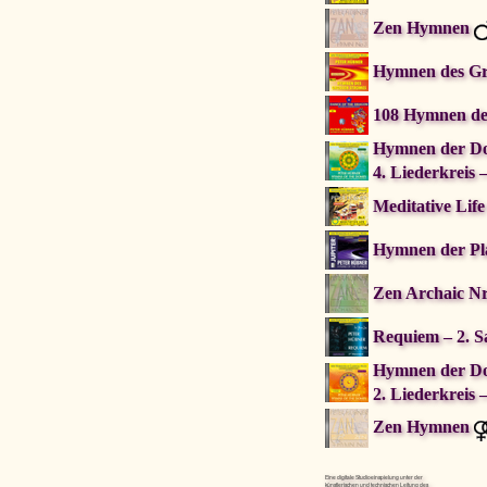
Zen Hymnen
Hymnen des Gro
pause
108 Hymnen de
Hymnen der D
4. Liederkreis 
Meditative Lif
Hymnen der Pla
Zen Archaic Nr
Requiem – 2. S
Hymnen der D
2. Liederkreis 
Zen Hymnen
Eine digitale Studioeinspielung unter der
künstlerischen und technischen Leitung des