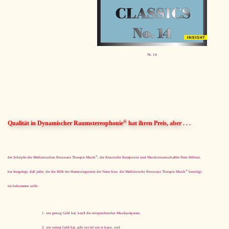
Nr. 14
®
Qualität in Dynamischer Raumstereophonie
hat ihren Preis, aber . . .
®
der Schöpfer der Medizinischen Resonanz Therapie Musik
, der Klassische Komponist und Musikwissenschaftler Peter Hübner,
®
hat festgelegt, daß jeder, der die Hilfe der Harmoniegesetze der Natur bzw. die Medizinische Resonanz Therapie Musik
benötigt,
sie bekommen solle:
wer genug Geld hat, kauft die entsprechenden Musikpräparate,
wer wenig Geld hat, gibt soviel wie er kann, und