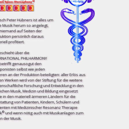
ch Peter Hübners ist alles um
e Musik herum so angelegt,
niemand auf Seiten der
uktion persönlich daraus
iell profitiert.
eschieht über die
ERNATIONAL PHILHARMONY
etrifft ge­nau­so­gut den
onisten selbst wie jeden
ren an der Produktion beteiligten: aller Erlös aus
en Werken wird von der Stiftung für die weitere
enschaftliche Forschung und Entwicklung in den
ichen Musik, Medizin und Bildung eingesetzt
e in den materiell ärmeren Ländern für die
tattung von Patienten, Kindern, Schülern und
enten mit Medizinischer Resonanz Therapie
®
k
und wenn nötig auch mit Musikanlagen zum
n der Musik.