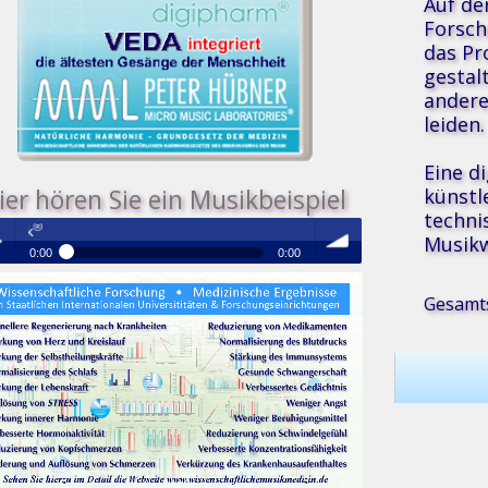
Auf de
Forsch
das Pr
gestal
andere
leiden.
Eine d
künstl
ier hören Sie ein Musikbeispiel
techni
Medizinische Resonanz Therapie Mus
Musikw
0:00
0:00
®
Medizinische Resonanz Therapie Musik
 /
volume
Gesamts
se