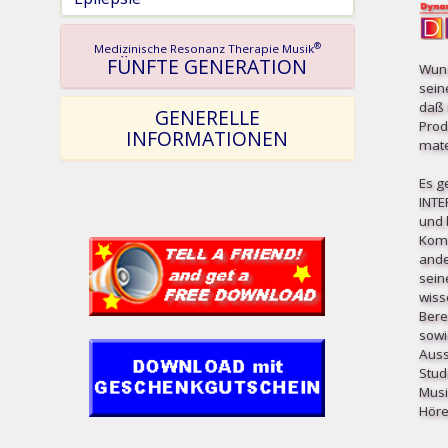
®
Medizinische Resonanz Therapie Musik
FÜNFTE GENERATION
Wuns
sein
daß 
GENERELLE
Prod
INFORMATIONEN
mater
Es g
INT
und b
Komp
ande
sein
wiss
Bere
sowi
Auss
Stud
Musi
Höre