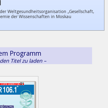
n
 Welt­ge­sund­heits­or­ga­ni­sa­tion „Gesellschaft,
demie der Wissenschaften in Moskau
esem Programm
 den Titel zu laden –