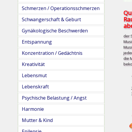
Schmerzen / Operationsschmerzen
Qu
Ra
Schwangerschaft & Geburt
abe
Gynäkologische Beschwerden
der 
Entspannung
Musi
Musi
Konzentration / Gedächtnis
jede
die 
Kreativität
beko
Lebensmut
Lebenskraft
Psychische Belastung / Angst
Harmonie
Mutter & Kind
Epilepsie