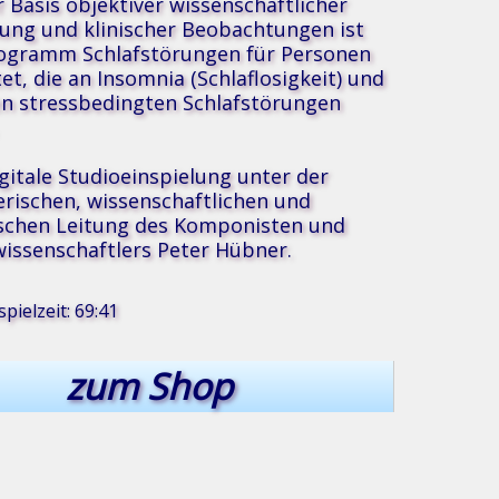
r Basis objektiver wissenschaftlicher
ung und klinischer Beobachtungen ist
ogramm Schlafstörungen für Personen
tet, die an Insomnia (Schlaflosigkeit) und
n stressbedingten Schlafstörungen
igitale Studioeinspielung unter der
erischen, wissenschaftlichen und
schen Leitung des Komponisten und
®
ik
issenschaftlers Peter Hübner.
pielzeit: 69:41
zum Shop