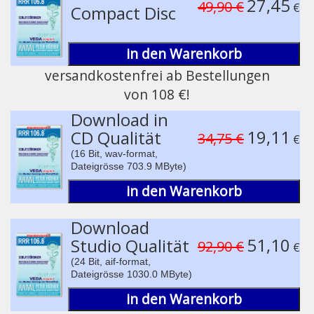
27,45
49,90 €
€
Compact Disc
in den Warenkorb
versandkostenfrei ab Bestellungen
von 108 €!
pause
Download in
19,11
CD Qualität
34,75 €
€
(16 Bit, wav-format,
Dateigrösse 703.9 MByte)
in den Warenkorb
Download
51,10
Studio Qualität
92,90 €
€
(24 Bit, aif-format,
Dateigrösse 1030.0 MByte)
in den Warenkorb