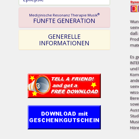
®
Medizinische Resonanz Therapie Musik
FÜNFTE GENERATION
Wuns
sein
daß 
GENERELLE
Prod
INFORMATIONEN
mater
Es g
INT
und b
Komp
ande
sein
wiss
Bere
sowi
Auss
Stud
Musi
Höre