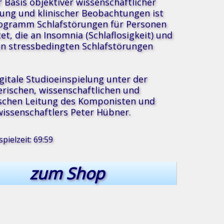
r Basis objektiver wissenschaftlicher
ung und klinischer Beobachtungen ist
ogramm Schlafstörungen für Personen
tet, die an Insomnia (Schlaflosigkeit) und
n stressbedingten Schlafstörungen
igitale Studioeinspielung unter der
erischen, wissenschaftlichen und
schen Leitung des Komponisten und
®
usik
issenschaftlers Peter Hübner.
pielzeit: 69:59
zum Shop