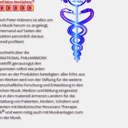
ch Peter Hübners ist alles um
e Musik herum so angelegt,
niemand auf Seiten der
uktion persönlich daraus
iell profitiert.
eschieht über die
ERNATIONAL PHILHARMONY
etrifft ge­nau­so­gut den
onisten selbst wie jeden
ren an der Produktion beteiligten: aller Erlös aus
en Werken wird von der Stiftung für die weitere
enschaftliche Forschung und Entwicklung in den
ichen Musik, Medizin und Bildung eingesetzt
e in den materiell ärmeren Ländern für die
tattung von Patienten, Kindern, Schülern und
enten mit Medizinischer Resonanz Therapie
®
k
und wenn nötig auch mit Musikanlagen zum
n der Musik.