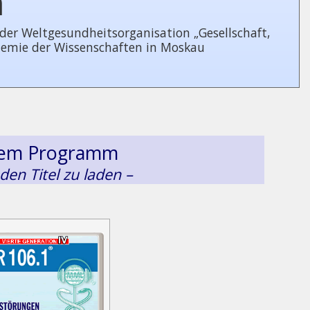
n
 Welt­ge­sund­heits­or­ga­ni­sa­tion „Gesellschaft,
demie der Wissenschaften in Moskau
esem Programm
 den Titel zu laden –