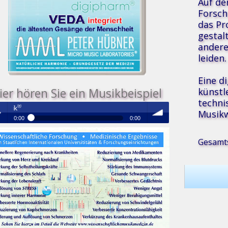
Auf de
Forsch
das Pr
gestal
andere
leiden.
Eine d
künstl
ier hören Sie ein Musikbeispiel
techni
Medizinische Resonanz Therapie M
Musikw
0:00
0:00
®
Medizinische Resonanz Therapie Musik
 /
volume
Gesamts
se