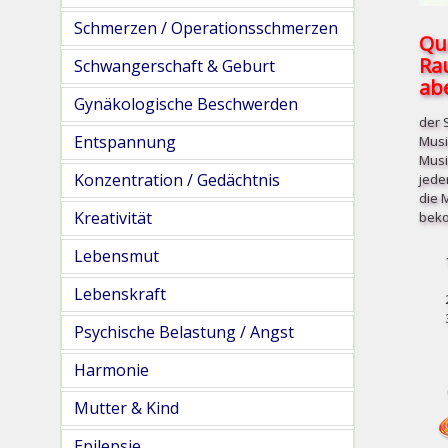
Schmerzen / Operationsschmerzen
Qu
Ra
Schwangerschaft & Geburt
abe
Gynäkologische Beschwerden
der 
Entspannung
Musi
Musi
Konzentration / Gedächtnis
jede
die 
Kreativität
beko
Lebensmut
Lebenskraft
Psychische Belastung / Angst
Harmonie
Mutter & Kind
Epilepsie