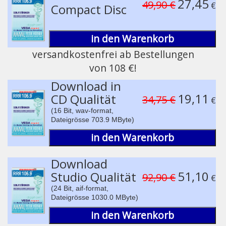
27,45
49,90 €
€
Compact Disc
in den Warenkorb
versandkostenfrei ab Bestellungen
von 108 €!
pause
Download in
19,11
CD Qualität
34,75 €
€
(16 Bit, wav-format,
Dateigrösse 703.9 MByte)
in den Warenkorb
Download
51,10
Studio Qualität
92,90 €
€
(24 Bit, aif-format,
Dateigrösse 1030.0 MByte)
in den Warenkorb