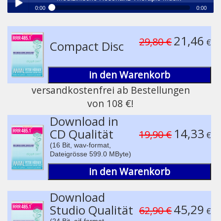
0:00
0:00
®
Medizinische Resonanz Therapie Musik
Play /
21,46
29,80 €
€
Compact Disc
in den Warenkorb
versandkostenfrei ab Bestellungen
von 108 €!
pause
Download in
14,33
CD Qualität
19,90 €
€
(16 Bit, wav-format,
Dateigrösse 599.0 MByte)
in den Warenkorb
Download
45,29
Studio Qualität
62,90 €
€
(24 Bit, aif-format,