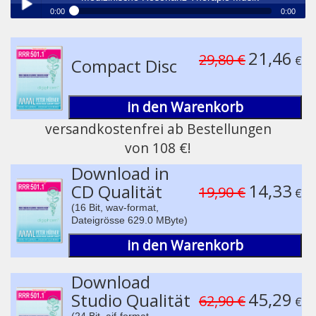
0:00
0:00
®
Medizinische Resonanz Therapie Musik
Play /
21,46
29,80 €
€
Compact Disc
in den Warenkorb
versandkostenfrei ab Bestellungen
von 108 €!
pause
Download in
14,33
CD Qualität
19,90 €
€
(16 Bit, wav-format,
Dateigrösse 629.0 MByte)
in den Warenkorb
Download
45,29
Studio Qualität
62,90 €
€
(24 Bit, aif-format,