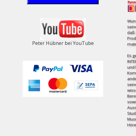
Wuns
sein
daß 
Prod
Peter Hübner bei YouTube
mater
Es g
INT
und b
Komp
ande
sein
wiss
Bere
sowi
Auss
Stud
Musi
Höre