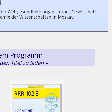
n
 Welt­ge­sund­heits­or­ga­ni­sa­tion „Gesellschaft,
demie der Wissenschaften in Moskau
esem Programm
 den Titel zu laden –