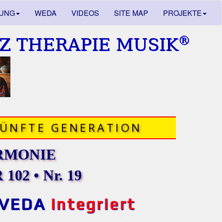
DUNG
WEDA
VIDEOS
SITE MAP
PROJEKTE
®
Z THERAPIE MUSIK
FÜNFTE GENERATION
RMONIE
102 • Nr. 19
VEDA
integriert