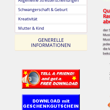
Allgemeine Stresserscheinungen
Schwangerschaft & Geburt
Qu
Ra
Kreativität
abe
Mutter & Kind
der 
Musi
GENERELLE
Musi
jede
INFORMATIONEN
die 
beko