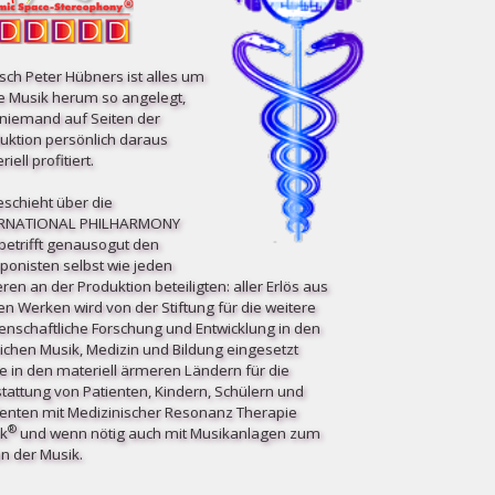
ch Peter Hübners ist alles um
e Musik herum so angelegt,
niemand auf Seiten der
uktion persönlich daraus
iell profitiert.
eschieht über die
ERNATIONAL PHILHARMONY
etrifft ge­nau­so­gut den
onisten selbst wie jeden
ren an der Produktion beteiligten: aller Erlös aus
en Werken wird von der Stiftung für die weitere
enschaftliche Forschung und Entwicklung in den
ichen Musik, Medizin und Bildung eingesetzt
e in den materiell ärmeren Ländern für die
tattung von Patienten, Kindern, Schülern und
enten mit Medizinischer Resonanz Therapie
®
k
und wenn nötig auch mit Musikanlagen zum
n der Musik.