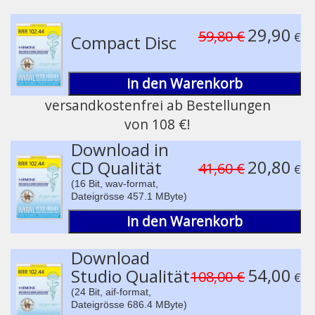
®
Medizinische Resonanz Therapie Musik
Play /
29,90
59,80 €
€
Compact Disc
in den Warenkorb
versandkostenfrei ab Bestellungen
von 108 €!
pause
Download in
20,80
CD Qualität
41,60 €
€
(16 Bit, wav-format,
Dateigrösse 457.1 MByte)
in den Warenkorb
Download
54,00
Studio Qualität
108,00 €
€
(24 Bit, aif-format,
Dateigrösse 686.4 MByte)