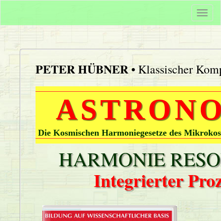
Togg
navi
PETER HÜBNER
• Klassischer Komp
ASTRONO
Die Kosmischen Harmoniegesetze des Mikrokos
HARMONIE RESON
Integrierter Pr