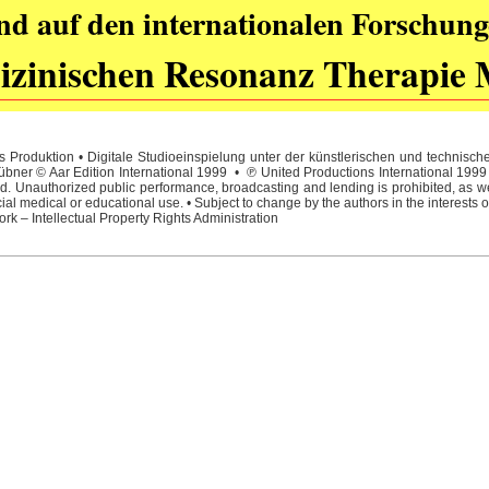
nd auf den internationalen Forschung
zinischen Resonanz Therapie 
 Produktion • Digitale Studioeinspielung unter der künstlerischen und technisc
ner © Aar Edition International 1999 • ℗ United Productions International 1999 • 
. Unauthorized public performance, broadcasting and lending is prohibited, as wel
l medical or educational use. • Subject to change by the authors in the interests o
rk – Intellectual Property Rights Administration