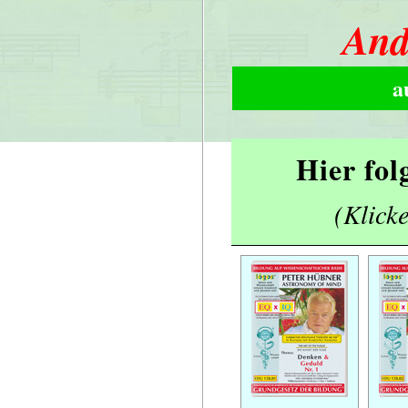
And
a
Hier fol
(Klicke