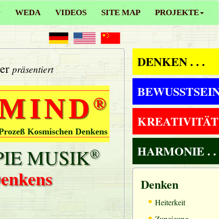
WEDA
VIDEOS
SITE MAP
PROJEKTE
DENKEN . . .
ler
präsentiert
BEWUSSTSEIN .
 MIND
®
KREATIVITÄT . 
 Prozeß Kosmischen Denkens
HARMONIE . . 
IE MUSIK
®
Denkens
Denken
•
Heiterkeit
•
Zuneigung