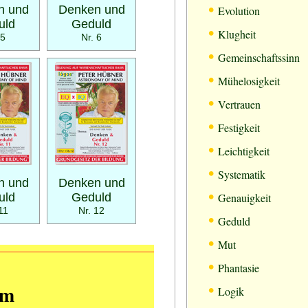
•
n und
Denken und
Evolution
uld
Geduld
•
Klugheit
 5
Nr. 6
•
Gemeinschaftssinn
•
Mühelosigkeit
•
Vertrauen
•
Festigkeit
•
Leichtigkeit
•
Systematik
n und
Denken und
•
uld
Geduld
Genauigkeit
11
Nr. 12
•
Geduld
•
Mut
•
Phantasie
•
mm
Logik