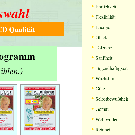
•
Ehrlichkeit
swahl
•
Flexibilität
•
D Qualität
Energie
•
Glück
•
Toleranz
Programm
•
Sanftheit
•
ählen.)
Tugendhaftigkeit
•
Wachstum
•
Güte
•
Selbstbewußtheit
•
Gemüt
•
Wohlwollen
•
Reinheit