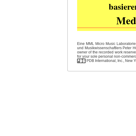
basiere
Medi
Eine MML Micro Music Laboratories
und Musikwissenschaftlers Peter Hüb
owner of the recorded work reserved
for your sole personal non-commercia
PDB International, Inc., New Yo