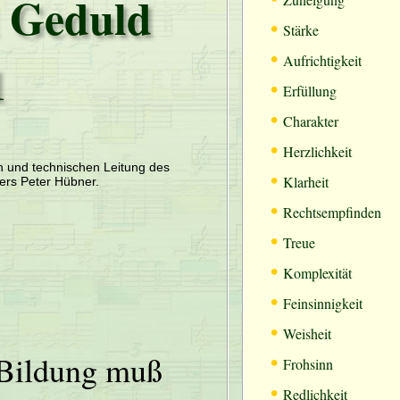
 Geduld
•
Stärke
•
1
Aufrichtigkeit
•
Erfüllung
•
Charakter
•
Herzlichkeit
en und technischen Leitung des
•
Klarheit
ers Peter Hübner.
•
Rechtsempfinden
•
Treue
•
Komplexität
•
Feinsinnigkeit
•
Weisheit
•
Bildung muß
Frohsinn
•
Redlichkeit