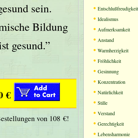
gesund sein.
•
Entschlußfreudigkeit
•
Idealismus
mische Bildung
•
Aufmerksamkeit
•
Anstand
ist gesund.”
•
Warmherzigkeit
•
Fröhlichkeit
•
Gesinnung
•
Konzentration
•
0 €
Natürlichkeit
•
Stille
•
Verstand
Bestellungen von 108 €!
•
Gerechtigkeit
•
Lebensharmonie