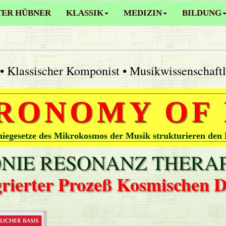
TER HÜBNER
KLASSIK
MEDIZIN
BILDUNG
• Klassischer Komponist • Musikwissenschaft
RONOMY OF
egesetze des Mikrokosmos der Musik strukturieren den
IE RESONANZ THERAP
grierter Prozeß Kosmischen 