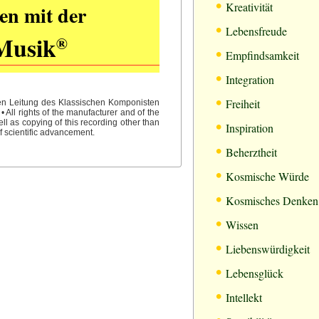
•
Kreativität
en mit der
•
Lebensfreude
Musik
®
•
Empfindsamkeit
•
Integration
•
Freiheit
hen Leitung des Klassischen Komponisten
All rights of the manufacturer and of the
•
l as copying of this recording other than
Inspiration
f scientific advancement.
•
Beherztheit
•
Kosmische Würde
•
Kosmisches Denken
•
Wissen
•
Liebenswürdigkeit
•
Lebensglück
•
Intellekt