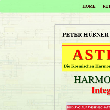
HOME
PE
PETER HÜBNER
AST
Die Kosmischen Harmoni
HARMON
Inte