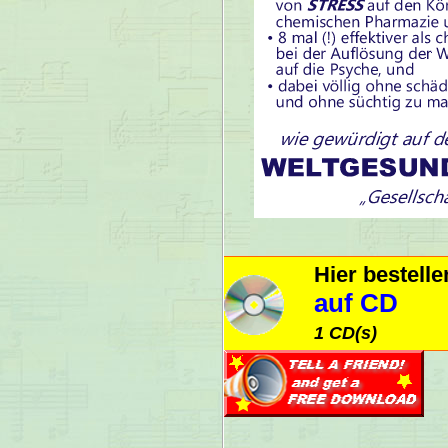
Hier bestell
auf CD
1 CD(s)