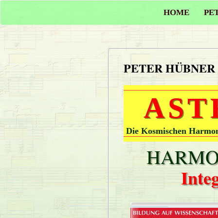
HOME
PE
PETER HÜBNER
AST
Die Kosmischen Harmoni
HARMON
Inte