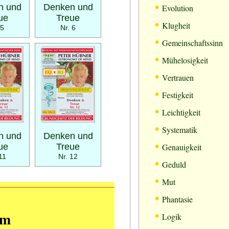
•
n und
Denken und
Evolution
ue
Treue
•
Klugheit
 5
Nr. 6
•
Gemeinschaftssinn
•
Mühelosigkeit
•
Vertrauen
•
Festigkeit
•
Leichtigkeit
•
Systematik
n und
Denken und
•
ue
Treue
Genauigkeit
11
Nr. 12
•
Geduld
•
Mut
•
Phantasie
•
mm
Logik