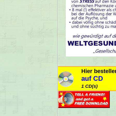
Hier bestell
auf CD
1 CD(s)