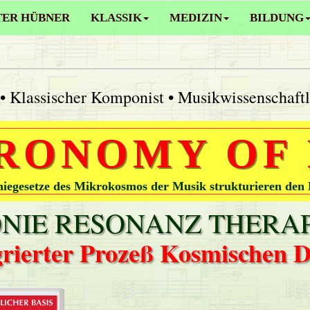
TER HÜBNER
KLASSIK
MEDIZIN
BILDUNG
• Klassischer Komponist • Musikwissenschaft
RONOMY OF
egesetze des Mikrokosmos der Musik strukturieren den
IE RESONANZ THERAP
grierter Prozeß Kosmischen 