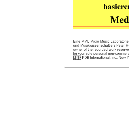
basiere
Medi
Eine MML Micro Music Laboratories
und Musikwissenschaftlers Peter Hüb
owner of the recorded work reserved
for your sole personal non-commercia
PDB International, Inc., New Yo