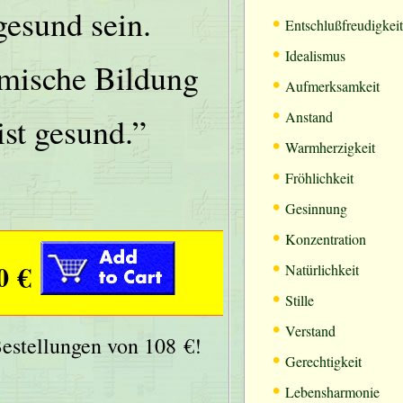
gesund sein.
•
Entschlußfreudigkeit
•
Idealismus
mische Bildung
•
Aufmerksamkeit
•
Anstand
ist gesund.”
•
Warmherzigkeit
•
Fröhlichkeit
•
Gesinnung
•
Konzentration
•
0 €
Natürlichkeit
•
Stille
•
Verstand
Bestellungen von 108 €!
•
Gerechtigkeit
•
Lebensharmonie