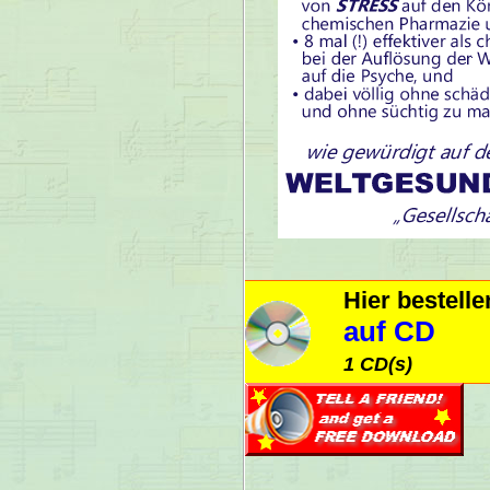
Hier bestell
auf CD
1 CD(s)