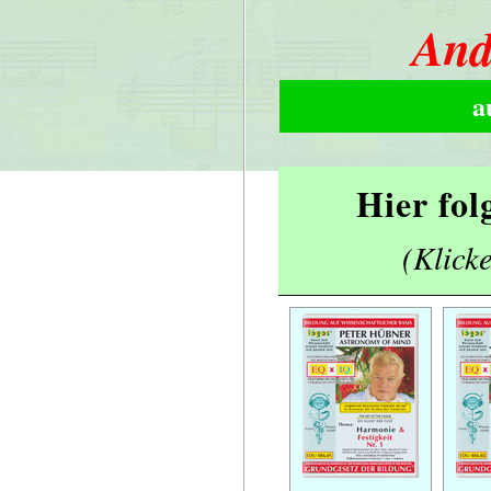
And
a
Hier fol
(Klicke