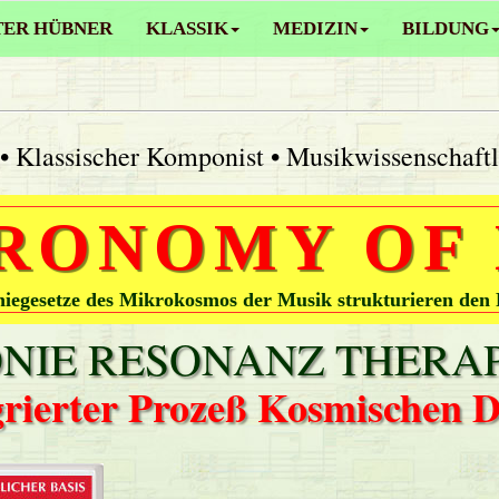
TER HÜBNER
KLASSIK
MEDIZIN
BILDUNG
• Klassischer Komponist • Musikwissenschaft
RONOMY OF
egesetze des Mikrokosmos der Musik strukturieren den
IE RESONANZ THERAP
grierter Prozeß Kosmischen 