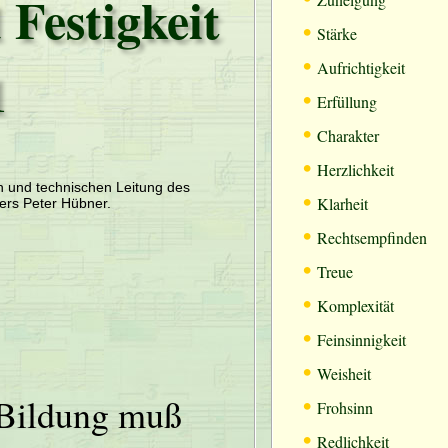
Festigkeit
•
Stärke
•
1
Aufrichtigkeit
•
Erfüllung
•
Charakter
•
Herzlichkeit
en und technischen Leitung des
•
Klarheit
ers Peter Hübner.
•
Rechtsempfinden
•
Treue
•
Komplexität
•
Feinsinnigkeit
•
Weisheit
•
Bildung muß
Frohsinn
•
Redlichkeit