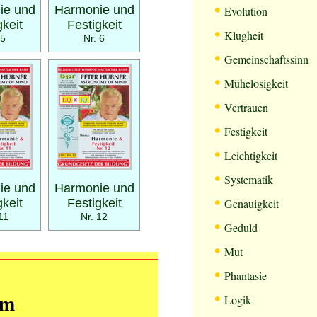
•
ie und
Harmonie und
Evolution
gkeit
Festigkeit
•
Klugheit
 5
Nr. 6
•
Gemeinschaftssinn
•
Mühelosigkeit
•
Vertrauen
•
Festigkeit
•
Leichtigkeit
•
Systematik
ie und
Harmonie und
•
gkeit
Festigkeit
Genauigkeit
11
Nr. 12
•
Geduld
•
Mut
•
Phantasie
•
mm
Logik