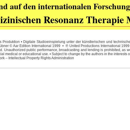
nd auf den internationalen Forschung
zinischen Resonanz Therapie 
 Produktion • Digitale Studioeinspielung unter der künstlerischen und technisc
ner © Aar Edition International 1999 • ℗ United Productions International 1999 • 
. Unauthorized public performance, broadcasting and lending is prohibited, as wel
l medical or educational use. • Subject to change by the authors in the interests o
rk – Intellectual Property Rights Administration