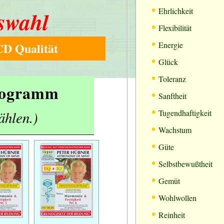
•
Ehrlichkeit
swahl
•
Flexibilität
•
D Qualität
Energie
•
Glück
•
Toleranz
Programm
•
Sanftheit
•
ählen.)
Tugendhaftigkeit
•
Wachstum
•
Güte
•
Selbstbewußtheit
•
Gemüt
•
Wohlwollen
•
Reinheit