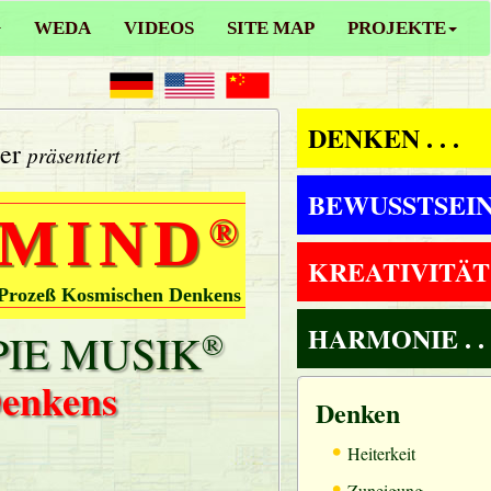
WEDA
VIDEOS
SITE MAP
PROJEKTE
DENKEN . . .
ler
präsentiert
BEWUSSTSEIN .
 MIND
®
KREATIVITÄT . 
 Prozeß Kosmischen Denkens
HARMONIE . . 
IE MUSIK
®
Denkens
Denken
•
Heiterkeit
•
Zuneigung