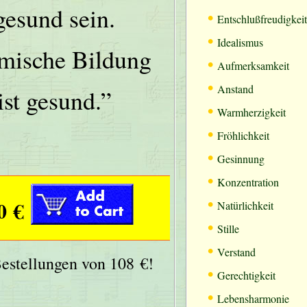
gesund sein.
•
Entschlußfreudigkeit
•
Idealismus
mische Bildung
•
Aufmerksamkeit
•
Anstand
ist gesund.”
•
Warmherzigkeit
•
Fröhlichkeit
•
Gesinnung
•
Konzentration
•
0 €
Natürlichkeit
•
Stille
•
Verstand
Bestellungen von 108 €!
•
Gerechtigkeit
•
Lebensharmonie