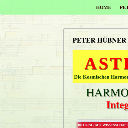
HOME
PE
PETER HÜBNER
AST
Die Kosmischen Harmoni
HARMON
Inte