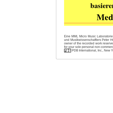
basiere
Medi
Eine MML Micro Music Laboratories
und Musikwissenschaftlers Peter Hüb
owner of the recorded work reserved
for your sole personal non-commercia
PDB International, Inc., New Yo