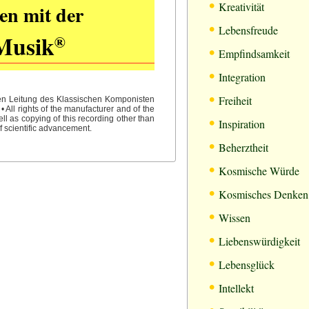
•
Kreativität
en mit der
•
Lebensfreude
Musik
®
•
Empfindsamkeit
•
Integration
•
Freiheit
hen Leitung des Klassischen Komponisten
All rights of the manufacturer and of the
•
l as copying of this recording other than
Inspiration
f scientific advancement.
•
Beherztheit
•
Kosmische Würde
•
Kosmisches Denken
•
Wissen
•
Liebenswürdigkeit
•
Lebensglück
•
Intellekt