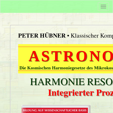
Togg
navi
PETER HÜBNER
• Klassischer Komp
ASTRONO
Die Kosmischen Harmoniegesetze des Mikrokos
HARMONIE RESON
Integrierter Pr