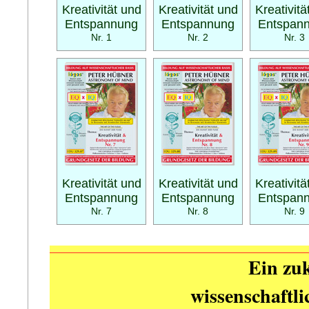
Kreativität und
Kreativität und
Kreativitä
Entspannung
Entspannung
Entspan
Nr. 1
Nr. 2
Nr. 3
Kreativität und
Kreativität und
Kreativitä
Entspannung
Entspannung
Entspan
Nr. 7
Nr. 8
Nr. 9
Ein zuk
wissenschaftl