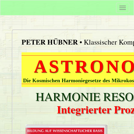
Togg
navi
PETER HÜBNER
• Klassischer Komp
ASTRONO
Die Kosmischen Harmoniegesetze des Mikrokos
HARMONIE RESON
Integrierter Pr