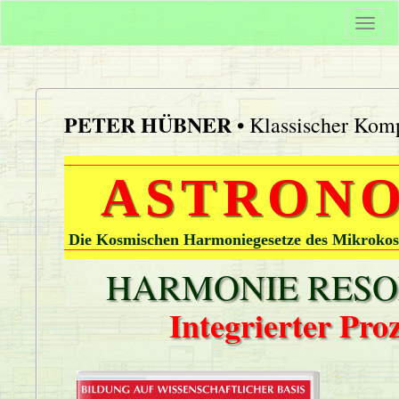
Togg
navi
PETER HÜBNER
• Klassischer Komp
ASTRONO
Die Kosmischen Harmoniegesetze des Mikrokos
HARMONIE RESON
Integrierter Pr