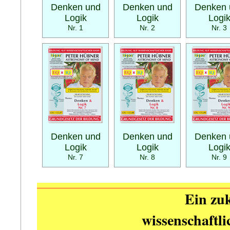
Denken und
Denken und
Denken 
Logik
Logik
Logi
Nr. 1
Nr. 2
Nr. 3
Denken und
Denken und
Denken 
Logik
Logik
Logi
Nr. 7
Nr. 8
Nr. 9
Ein zuk
wissenschaftl