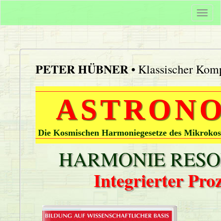
Togg
navi
PETER HÜBNER
• Klassischer Komp
ASTRONO
Die Kosmischen Harmoniegesetze des Mikrokos
HARMONIE RESON
Integrierter Pr