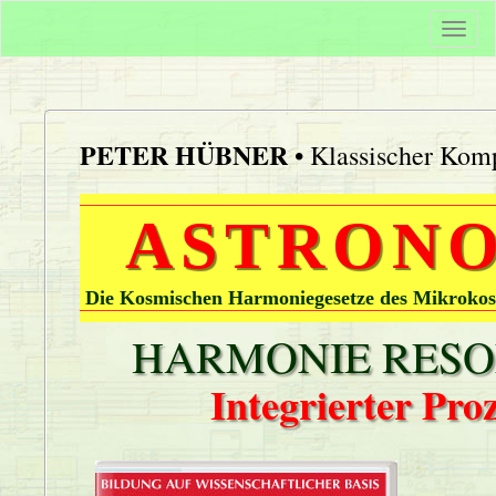
Togg
navi
PETER HÜBNER
• Klassischer Komp
ASTRONO
Die Kosmischen Harmoniegesetze des Mikrokos
HARMONIE RESON
Integrierter Pr