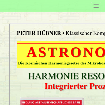
Togg
navi
PETER HÜBNER
• Klassischer Komp
ASTRONO
Die Kosmischen Harmoniegesetze des Mikrokos
HARMONIE RESON
Integrierter Pr