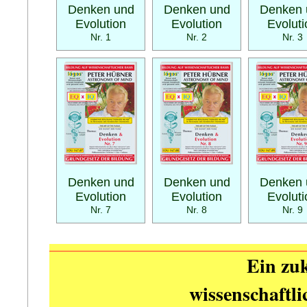
Denken und
Denken und
Denken 
Evolution
Evolution
Evoluti
Nr. 1
Nr. 2
Nr. 3
Denken und
Denken und
Denken 
Evolution
Evolution
Evoluti
Nr. 7
Nr. 8
Nr. 9
Ein zuk
wissenschaftl