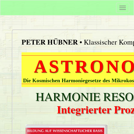
Togg
navi
PETER HÜBNER
• Klassischer Komp
ASTRONO
Die Kosmischen Harmoniegesetze des Mikrokos
HARMONIE RESON
Integrierter Pr