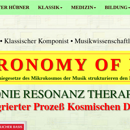
TER HÜBNER
KLASSIK
MEDIZIN
BILDUNG
• Klassischer Komponist • Musikwissenschaft
RONOMY OF
egesetze des Mikrokosmos der Musik strukturieren den
IE RESONANZ THERAP
grierter Prozeß Kosmischen 