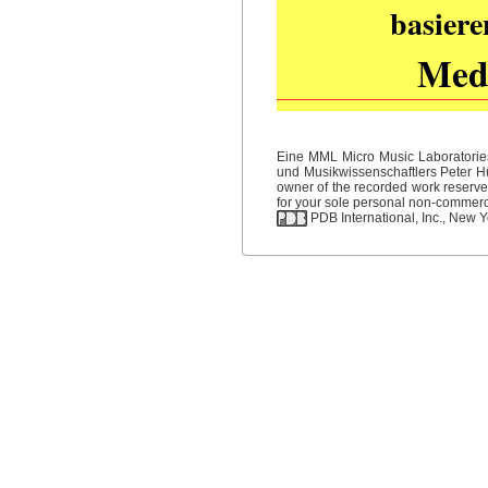
basiere
Medi
Eine MML Micro Music Laboratories
und Musikwissenschaftlers Peter Hüb
owner of the recorded work reserved
for your sole personal non-commercia
PDB International, Inc., New Yo