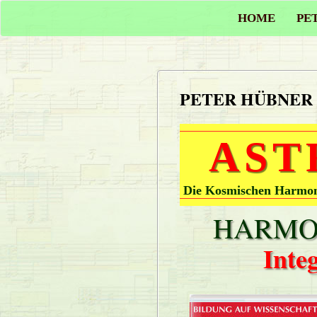
HOME
PE
PETER HÜBNER
AST
Die Kosmischen Harmoni
HARMON
Inte