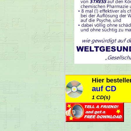
Hier bestell
auf CD
1 CD(s)