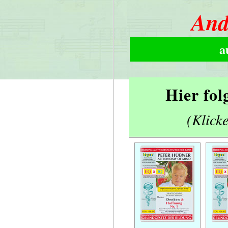
And
a
Hier fol
(Klicke