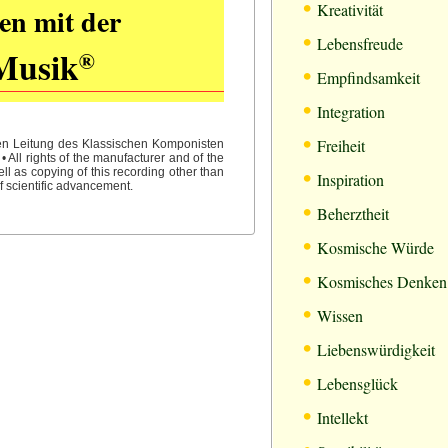
•
Kreativität
en mit der
•
Lebensfreude
Musik
®
•
Empfindsamkeit
•
Integration
•
Freiheit
hen Leitung des Klassischen Komponisten
All rights of the manufacturer and of the
•
l as copying of this recording other than
Inspiration
f scientific advancement.
•
Beherztheit
•
Kosmische Würde
•
Kosmisches Denken
•
Wissen
•
Liebenswürdigkeit
•
Lebensglück
•
Intellekt