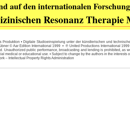
nd auf den internationalen Forschung
zinischen Resonanz Therapie 
 Produktion • Digitale Studioeinspielung unter der künstlerischen und technisc
ner © Aar Edition International 1999 • ℗ United Productions International 1999 • 
. Unauthorized public performance, broadcasting and lending is prohibited, as wel
l medical or educational use. • Subject to change by the authors in the interests o
rk – Intellectual Property Rights Administration