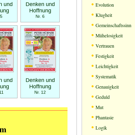
•
n und
Denken und
Evolution
nung
Hoffnung
•
Klugheit
 5
Nr. 6
•
Gemeinschaftssinn
•
Mühelosigkeit
•
Vertrauen
•
Festigkeit
•
Leichtigkeit
•
Systematik
n und
Denken und
•
nung
Hoffnung
Genauigkeit
11
Nr. 12
•
Geduld
•
Mut
•
Phantasie
•
mm
Logik