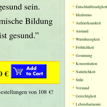
gesund sein.
•
Entschlußfreudigkeit
•
Idealismus
mische Bildung
•
Aufmerksamkeit
•
Anstand
ist gesund.”
•
Warmherzigkeit
•
Fröhlichkeit
•
Gesinnung
•
Konzentration
•
0 €
Natürlichkeit
•
Stille
•
Verstand
Bestellungen von 108 €!
•
Gerechtigkeit
•
Lebensharmonie