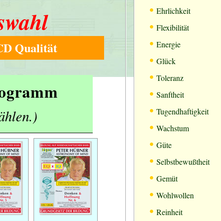
•
Ehrlichkeit
swahl
•
Flexibilität
•
D Qualität
Energie
•
Glück
•
Toleranz
Programm
•
Sanftheit
•
ählen.)
Tugendhaftigkeit
•
Wachstum
•
Güte
•
Selbstbewußtheit
•
Gemüt
•
Wohlwollen
•
Reinheit