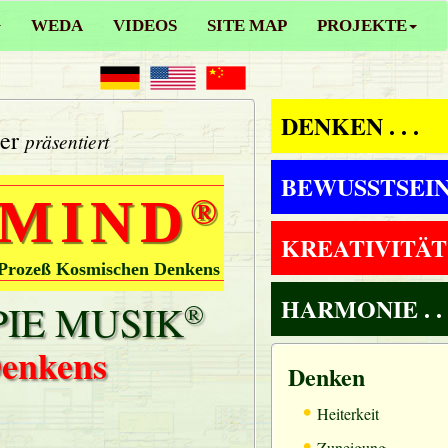
WEDA
VIDEOS
SITE MAP
PROJEKTE
DENKEN . . .
ler
präsentiert
BEWUSSTSEIN .
 MIND
®
KREATIVITÄT . 
 Prozeß Kosmischen Denkens
HARMONIE . . 
IE MUSIK
®
Denkens
Denken
•
Heiterkeit
•
Zuneigung