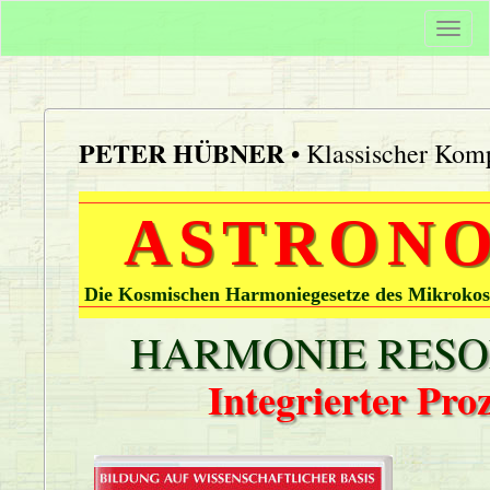
Togg
navi
PETER HÜBNER
• Klassischer Komp
ASTRONO
Die Kosmischen Harmoniegesetze des Mikrokos
HARMONIE RESON
Integrierter Pr