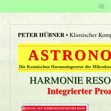
Togg
navi
PETER HÜBNER
• Klassischer Komp
ASTRONO
Die Kosmischen Harmoniegesetze des Mikrokos
HARMONIE RESON
Integrierter Pr