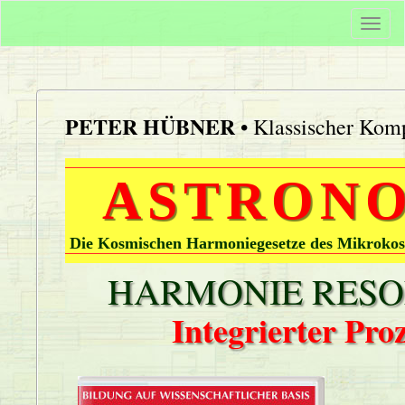
Togg
navi
PETER HÜBNER
• Klassischer Komp
ASTRONO
Die Kosmischen Harmoniegesetze des Mikrokos
HARMONIE RESON
Integrierter Pr