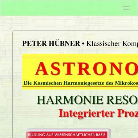
Togg
navi
PETER HÜBNER
• Klassischer Komp
ASTRONO
Die Kosmischen Harmoniegesetze des Mikrokos
HARMONIE RESON
Integrierter Pr