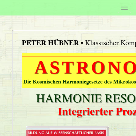
Togg
navi
PETER HÜBNER
• Klassischer Komp
ASTRONO
Die Kosmischen Harmoniegesetze des Mikrokos
HARMONIE RESON
Integrierter Pr