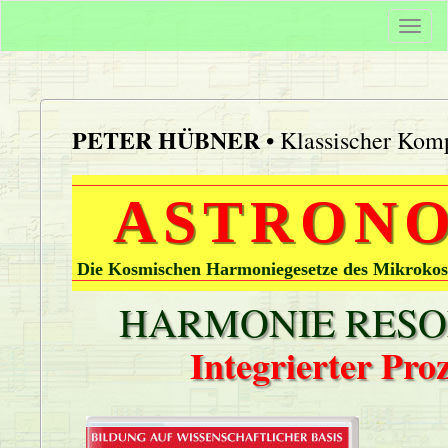
Togg
navi
PETER HÜBNER
• Klassischer Komp
ASTRONO
Die Kosmischen Harmoniegesetze des Mikrokos
HARMONIE RESON
Integrierter Pr