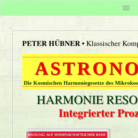
Togg
navi
PETER HÜBNER
• Klassischer Komp
ASTRONO
Die Kosmischen Harmoniegesetze des Mikrokos
HARMONIE RESON
Integrierter Pr