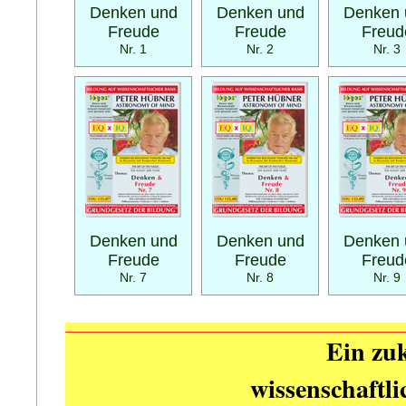
Denken und
Denken und
Denken 
Freude
Freude
Freud
Nr. 1
Nr. 2
Nr. 3
Denken und
Denken und
Denken 
Freude
Freude
Freud
Nr. 7
Nr. 8
Nr. 9
Ein zuk
wissenschaftl