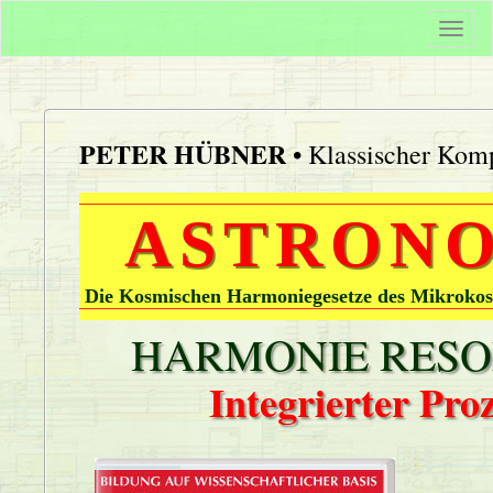
Togg
navi
PETER HÜBNER
• Klassischer Komp
ASTRONO
Die Kosmischen Harmoniegesetze des Mikrokos
HARMONIE RESON
Integrierter Pr