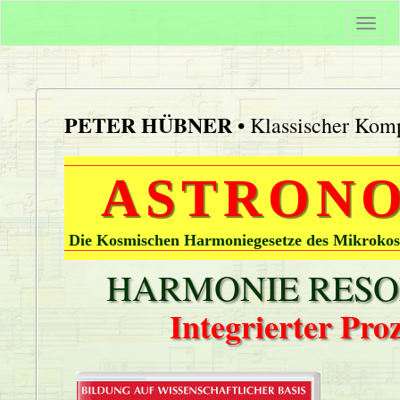
Togg
navi
PETER HÜBNER
• Klassischer Komp
ASTRONO
Die Kosmischen Harmoniegesetze des Mikrokos
HARMONIE RESON
Integrierter Pr