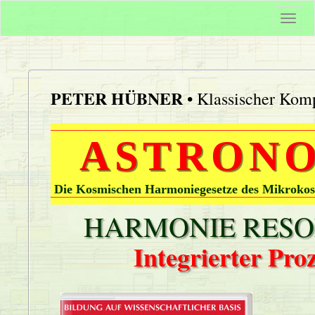
Togg
navi
PETER HÜBNER
• Klassischer Komp
ASTRONO
Die Kosmischen Harmoniegesetze des Mikrokos
HARMONIE RESON
Integrierter Pr