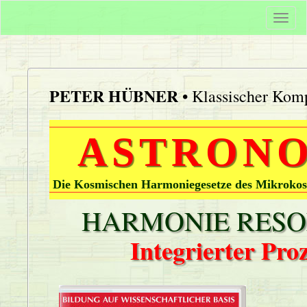
Togg
navi
PETER HÜBNER
• Klassischer Komp
ASTRONO
Die Kosmischen Harmoniegesetze des Mikrokos
HARMONIE RESON
Integrierter Pr